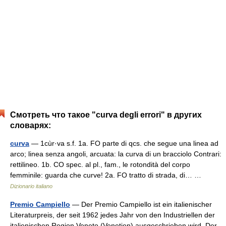
Смотреть что такое "curva degli errori" в других
словарях:
curva
— 1cùr·va s.f. 1a. FO parte di qcs. che segue una linea ad
arco; linea senza angoli, arcuata: la curva di un bracciolo Contrari:
rettilineo. 1b. CO spec. al pl., fam., le rotondità del corpo
femminile: guarda che curve! 2a. FO tratto di strada, di… …
Dizionario italiano
Premio Campiello
— Der Premio Campiello ist ein italienischer
Literaturpreis, der seit 1962 jedes Jahr von den Industriellen der
italienischen Region Veneto (Venetien) ausgeschrieben wird. Der