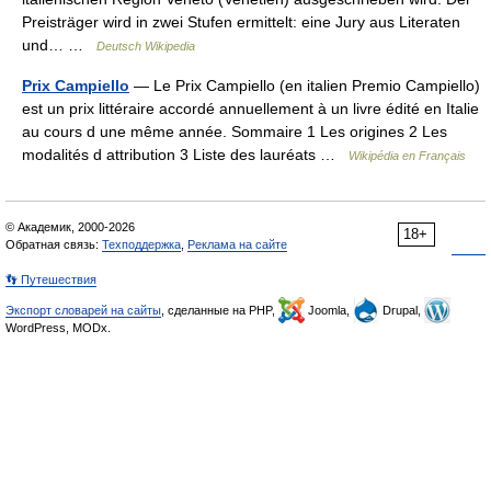
Preisträger wird in zwei Stufen ermittelt: eine Jury aus Literaten
und… …
Deutsch Wikipedia
Prix Campiello
— Le Prix Campiello (en italien Premio Campiello)
est un prix littéraire accordé annuellement à un livre édité en Italie
au cours d une même année. Sommaire 1 Les origines 2 Les
modalités d attribution 3 Liste des lauréats …
Wikipédia en Français
© Академик, 2000-2026
18+
Обратная связь:
Техподдержка
,
Реклама на сайте
👣 Путешествия
Экспорт словарей на сайты
, сделанные на PHP,
Joomla,
Drupal,
WordPress, MODx.