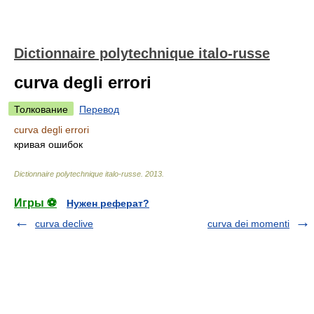
Dictionnaire polytechnique italo-russe
curva degli errori
Толкование
Перевод
curva degli errori
кривая ошибок
Dictionnaire polytechnique italo-russe
.
2013
.
Игры ⚽
Нужен реферат?
curva declive
curva dei momenti